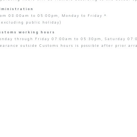
dministration
rom 08:00am to 05:00pm, Monday to Friday *
 excluding public holiday)
ustoms working hours
onday through Friday 07:00am to 05:30pm, Saturday 07:
earance outside Customs hours is possible after prior ar