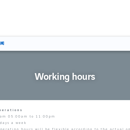
新闻
Working hours
perations
rom 05:00am to 11:00pm
 days a week
perating hours will be flexible according to the actual o